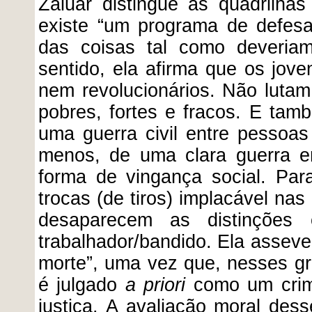
Zaluar distingue as quadrilhas
existe “um programa de defesa
das coisas tal como deveriam
sentido, ela afirma que os jove
nem revolucionários. Não lutam 
pobres, fortes e fracos. E tam
uma guerra civil entre pessoas 
menos, de uma clara guerra e
forma de vingança social. Para
trocas (de tiros) implacável na
desaparecem as distinções en
trabalhador/bandido. Ela asseve
morte”, uma vez que, nesses g
é julgado
a priori
como um crim
justiça. A avaliação moral de